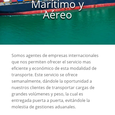
Marítimo y
Aéreo
Somos agentes de empresas internacionales
que nos permiten ofrecer el servicio mas
eficiente y económico de esta modalidad de
transporte. Este servicio se ofrece
semanalmente, dándole la oportunidad a
nuestros clientes de transportar cargas de
grandes volúmenes y peso, la cual es
entregada puerta a puerta, evitándole la
molestia de gestiones aduanales.